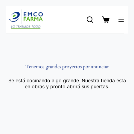
Saltar
al
contenido
Carro
de
compra
Tenemos grandes proyectos por anunciar
Se está cocinando algo grande. Nuestra tienda está
en obras y pronto abrirá sus puertas.