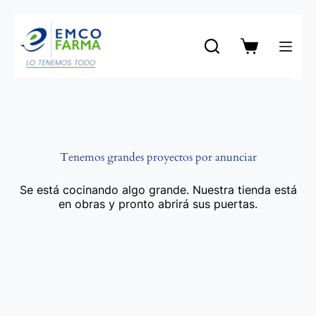
Saltar
al
contenido
Carro
de
compra
Tenemos grandes proyectos por anunciar
Se está cocinando algo grande. Nuestra tienda está
en obras y pronto abrirá sus puertas.