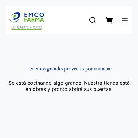
Saltar
al
contenido
Carro
de
compra
Tenemos grandes proyectos por anunciar
Se está cocinando algo grande. Nuestra tienda está
en obras y pronto abrirá sus puertas.