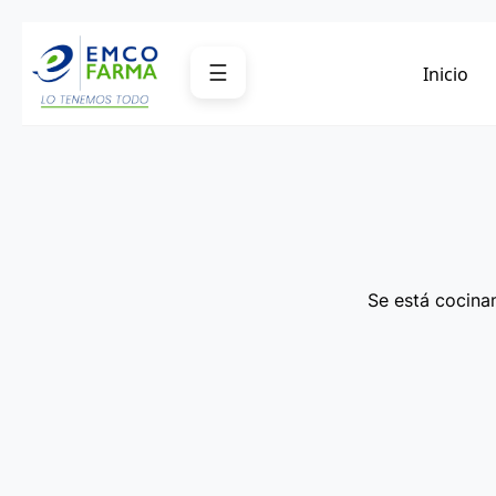
Saltar
al
☰
Inicio
contenido
Se está cocinan