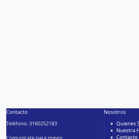
Contacto
Nosotros
Teléfono: 3160252183
Quienes
Nuestra H
Contacto
Comunícate para mayor