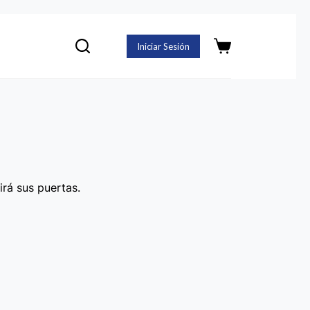
Iniciar Sesión
Carro
de
compra
irá sus puertas.