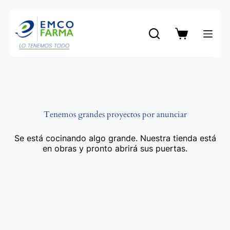
Saltar
al
contenido
Carro
de
compra
Tenemos grandes proyectos por anunciar
Se está cocinando algo grande. Nuestra tienda está
en obras y pronto abrirá sus puertas.