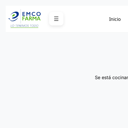
Saltar
al
☰
Inicio
contenido
Se está cocinan