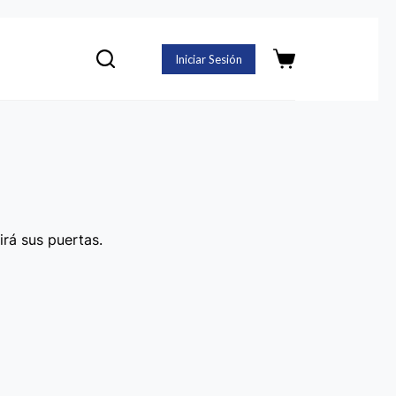
Iniciar Sesión
Carro
de
compra
irá sus puertas.