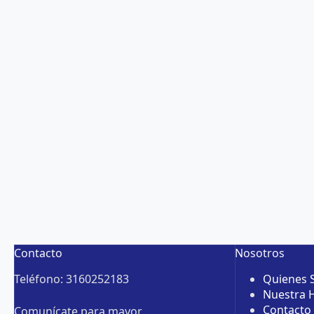
Contacto
Nosotros
Teléfono: 3160252183
Quienes
Nuestra H
Contacto
Comunícate para mayor