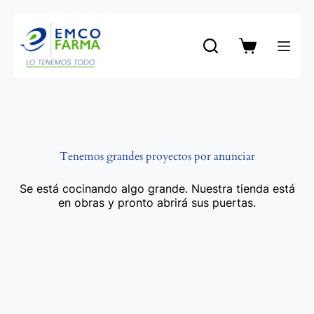
Saltar
al
contenido
Carro
de
compra
Tenemos grandes proyectos por anunciar
Se está cocinando algo grande. Nuestra tienda está
en obras y pronto abrirá sus puertas.