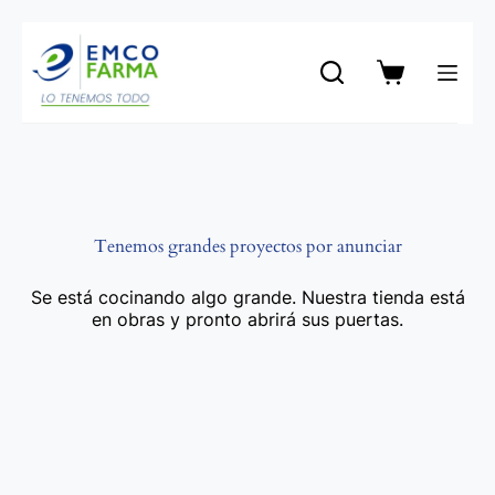
Saltar
al
contenido
Carro
de
compra
Tenemos grandes proyectos por anunciar
Se está cocinando algo grande. Nuestra tienda está
en obras y pronto abrirá sus puertas.