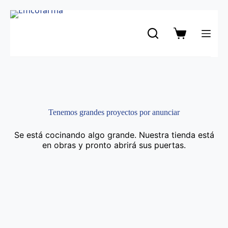
Saltar
al
contenido
Carro
de
compra
Tenemos grandes proyectos por anunciar
Se está cocinando algo grande. Nuestra tienda está
en obras y pronto abrirá sus puertas.